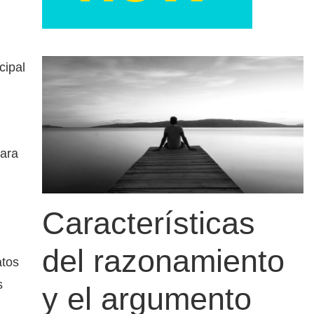
cipal
para
Características
del razonamiento
atos
s
y el argumento