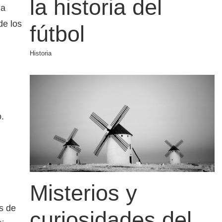
la historia del
 a
de los
fútbol
Historia
.
Misterios y
s de
curiosidades del