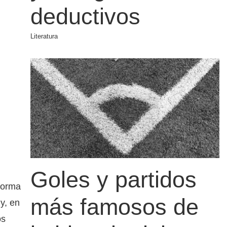
deductivos
Literatura
Goles y partidos
 forma
más famosos de
y, en
os