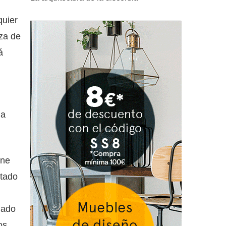
quier
eza de
á
 a
ine
ctado
dado
os