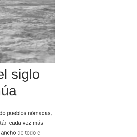
l siglo
núa
iendo pueblos nómadas,
stán cada vez más
 ancho de todo el